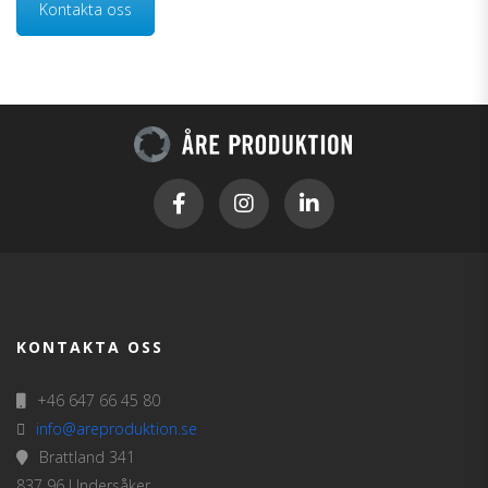
Kontakta oss
KONTAKTA OSS
+46 647 66 45 80
info@areproduktion.se
Brattland 341
837 96 Undersåker