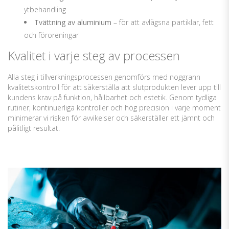
ytbehandling
Tvättning av aluminium
– för att avlägsna partiklar, fett
och föroreningar
Kvalitet i varje steg av processen
Alla steg i tillverkningsprocessen genomförs med noggrann
kvalitetskontroll för att säkerställa att slutprodukten lever upp till
kundens krav på funktion, hållbarhet och estetik. Genom tydliga
rutiner, kontinuerliga kontroller och hög precision i varje moment
minimerar vi risken för avvikelser och säkerställer ett jämnt och
pålitligt resultat.